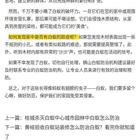
息地，建立新的群体，从而完成种群的繁衍和扩张。
然而，千万不要小瞧了白蚁的破坏力。一旦它们在您的家中或周围
环境安营扎寨，那后果可能不堪设想。它们会侵蚀
木质结构
，从家
具到房屋的梁柱，都可能成为它们的“美食”。
如何发现家中是否有白蚁的踪迹呢？
如果您发现木材表面出现一些
不规则的小孔，或者有类似蚁路的痕迹，那就需要提高警惕了。此
外，听到木材内部有异常的“沙沙”声，也可能是白蚁在活动的信号。
如果不幸发现了白蚁，切勿
自行处理
，狮山白蚁防治机构建议最好
及时联系专业的白蚁防治机构，让专业人员来进行有效的治理和预
防。
总之，对于这些长得像蚂蚁有翅膀的虫子——白蚁，我们要多留个
心眼，做好防范，保护我们的家园免受其侵害。
上一篇：
桂城杀灭白蚁中心城市园林中白蚁怎么防治
下一篇：
黄岐验收白蚁站装修怎么防治白蚁？看完你就知道
了