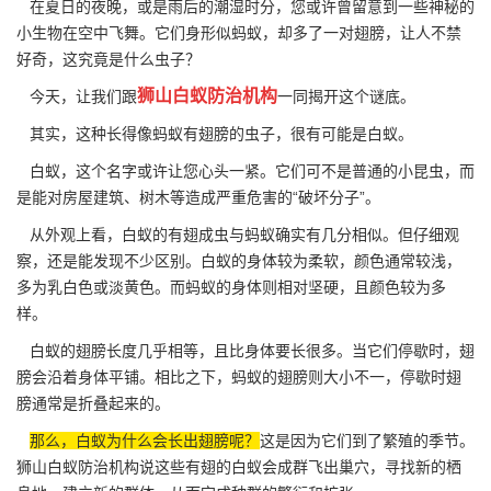
在夏日的夜晚，或是雨后的潮湿时分，您或许曾留意到一些神秘的
小生物在空中飞舞。它们身形似蚂蚁，却多了一对翅膀，让人不禁
好奇，这究竟是什么虫子？
狮山白蚁防治机构
今天，让我们跟
一同揭开这个谜底。
其实，这种长得像蚂蚁有翅膀的虫子，很有可能是白蚁。
白蚁，这个名字或许让您心头一紧。它们可不是普通的小昆虫，而
是能对
房屋建筑
、树木等造成严重危害的“破坏分子”。
从外观上看，白蚁的有翅成虫与蚂蚁确实有几分相似。但仔细观
察，还是能发现不少区别。白蚁的身体较为柔软，颜色通常较浅，
多为乳白色或淡黄色。而蚂蚁的身体则相对坚硬，且颜色较为多
样。
白蚁的翅膀长度几乎相等，且比身体要长很多。当它们停歇时，翅
膀会沿着身体平铺。相比之下，蚂蚁的翅膀则大小不一，停歇时翅
膀通常是折叠起来的。
那么，白蚁为什么会长出翅膀呢？
这是因为它们到了繁殖的季节。
狮山白蚁防治机构说这些有翅的白蚁会成群飞出巢穴，寻找新的栖