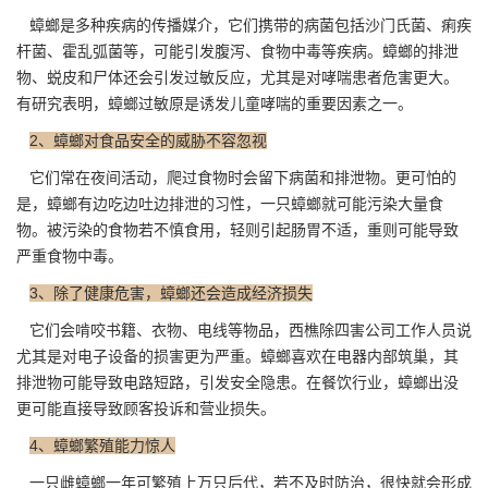
蟑螂是多种疾病的传播媒介，它们携带的病菌包括沙门氏菌、痢疾
杆菌、
霍乱弧菌
等，可能引发腹泻、食物中毒等疾病。蟑螂的排泄
物、蜕皮和尸体还会引发过敏反应，尤其是对哮喘患者危害更大。
有研究表明，蟑螂过敏原是诱发儿童哮喘的重要因素之一。
2、蟑螂对食品安全的威胁不容忽视
它们常在夜间活动，爬过食物时会留下病菌和排泄物。更可怕的
是，蟑螂有边吃边吐边排泄的习性，一只蟑螂就可能污染大量食
物。被污染的食物若不慎食用，轻则引起肠胃不适，重则可能导致
严重食物中毒。
3、除了健康危害，蟑螂还会造成经济损失
它们会啃咬书籍、衣物、电线等物品，西樵除四害公司工作人员说
尤其是对电子设备的损害更为严重。蟑螂喜欢在电器
内部筑巢
，其
排泄物可能导致电路短路，引发安全隐患。在餐饮行业，蟑螂出没
更可能直接导致顾客投诉和营业损失。
4、蟑螂繁殖能力惊人
一只雌蟑螂一年可繁殖上万只后代，若不及时防治，很快就会形成