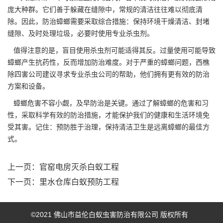
庞大种群。它们善于躲藏在缝隙中，常规的清洁往往难以彻底清
除。因此，防治蟑螂需要采取综合措施：保持环境干燥清洁、封堵
缝隙、及时处理垃圾，必要时使用专业杀虫剂。
值得注意的是，盲目使用杀虫剂可能适得其反。过量使用可能导致
蟑螂产生抗药性，反而增加防治难度。对于严重的蟑螂问题，西樵
除四害公司建议寻求专业杀虫公司的帮助，他们拥有更有效的防治
方案和设备。
蟑螂危害
不容小觑
，及早防治是关键。通过了解蟑螂的危害和习
性，采取科学有效的防治措施，才能保护我们的健康和生活环境免
受其害。记住：预防胜于治理，保持清洁卫生是远离蟑螂的最佳方
式。
上一页：
官窑电房灭杀白蚁工程
下一页：
里水仓库白蚁预防工程
©2021 佛山市益伦白蚁虫害防治有限公司 版权所有