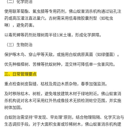
（二）化学防治
使用联苯菊酯、氟虫腈等专用药剂，佛山蚁害消杀机构通过钻孔注
药或高压灌注直达巢穴。古树需采用低毒微胶囊剂型（如吡虫
啉），避免药害。
以毒死蜱等药剂处理树周半径1米土壤，形成
化学屏障
。
（三）生物防治
保护啄木鸟、穿山甲等天敌，或施用白蚁病原真菌（如绿僵菌）。
优先种植樟树、苦楝等抗蚁树种，混交林可降低单一虫害风险。
三、日常管理要点
重点检查树皮裂缝、枯枝及周边木质杂物，春季加强监测。
及时移除枯木、树桩，避免堆放建筑木材于绿地附近。佛山蚁害消
杀机构说对名木可采用红外热成像技术无损检测蛀空范围，并实施
树体加固。
白蚁防治需坚持“早发现、早处理”原则，结合物理阻隔、化学灭治与
生态调控手段。对于大面积虫害或珍稀树木，佛山蚁害消杀机构建