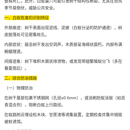
整株死亡。此外，白蚁巢穴可能引发树干结构性断裂，尤其在台风
季节易倒伏，威胁公共安全。
一、白蚁危害的识别特征
外部痕迹：树干表面出现泥线、泥被（白蚁分泌的防护通道），树
皮脱落处可见密集蛀孔。
内部症状：敲击树干发出空洞声，木质部呈海绵状腐朽，内部布满
蜿蜒隧道。
间接迹象：树下堆积木屑状排泄物，或发现带翅繁殖蚁分飞（多在
春夏雨后）。
二、综合防治措施
（一）物理防治
在树干基部包裹不锈钢网（孔径≤0.6mm），或涂刷防蚁涂层（如沥
青混合剂），阻断白蚁上行路径。
在蚁路附近埋设松木块、甘蔗渣等诱集装置，定期检查并集中销毁
被蛀诱饵。