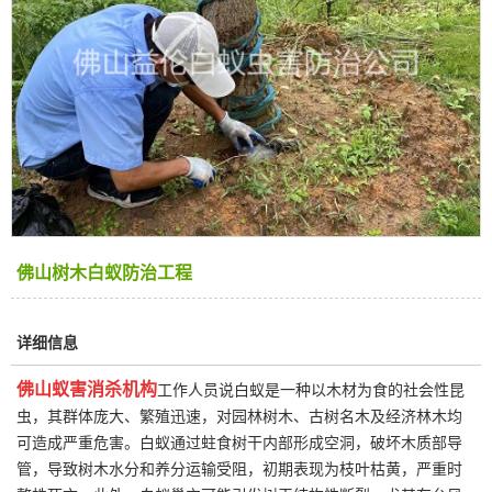
佛山树木白蚁防治工程
详细信息
佛山蚁害消杀机构
工作人员说白蚁是一种以木材为食的社会性昆
虫，其群体庞大、繁殖迅速，对园林树木、古树名木及经济林木均
可造成严重危害。白蚁通过蛀食树干内部形成空洞，破坏木质部导
管，导致树木水分和养分运输受阻，初期表现为枝叶枯黄，严重时